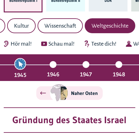
Bundes­republik I
Bundes­republik II
DDR
Wi
Kultur
Wissenschaft
Weltgeschichte
Hör mal!
Schau mal!
Teste dich!
We
1946
1947
1948
1945
Naher Osten
Gründung des Staates Israel