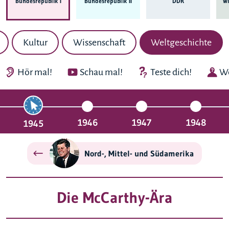
Bundes­republik I
Bundes­republik II
DDR
Wi
Kultur
Wissenschaft
Weltgeschichte
Hör mal!
Schau mal!
Teste dich!
We
1946
1947
1948
1945
Nord-, Mittel- und Südamerika
Die McCarthy-Ära