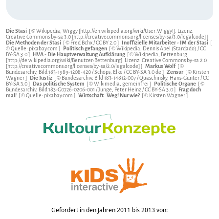
Die Stasi
[ © Wikipedia, Wiggy [http://en.wikipedia.org/wiki/User:Wiggy!]. Lizenz:
Creative Commons by-sa 3.0 [http://creativecommons.org/licenses/by-sa/3.0/legalcode] ]
Die Methoden der Stasi
[ ©
Fred Bchx
/
CC BY 2.0
]
Inoffizielle Mitarbeiter - IM der Stasi
[
© Quelle: pixabay.com ]
Politisch gefangen
[ ©
Wikipedia, Dennis Apel (Stardado)
/
CC
BY-SA 3.0
]
HVA - Die Hauptverwaltung Aufklärung
[ © Wikipedia, Bettenburg
[http://de.wikipedia.org/wiki/Benutzer:Bettenburg]. Lizenz: Creative Commons by-sa 2.0
[http://creativecommons.org/licenses/by-sa/2.0/legalcode] ]
Markus Wolf
[ ©
Bundesarchiv, Bild 183-1989-1208-420 / Schöps, Elke /
CC BY-SA 3.0 de
]
Zensur
[ © Kirsten
Wagner ]
Die Justiz
[ © Bundesarchiv, Bild 183-14812-007 / Quaschinsky, Hans-Günter /
CC
BY-SA 3.0
]
Das politische System
[ © Wikimedia, gemeinfrei ]
Politische Organe
[ ©
Bundesarchiv, Bild 183-G0726-0206-001 / Junge, Peter Heinz /
CC BY-SA 3.0
]
Frag doch
mal!
[ © Quelle: pixabay.com ]
Wirtschaft
Weg! Nur wie?
[ © Kirsten Wagner ]
Gefördert in den Jahren 2011 bis 2013 von: