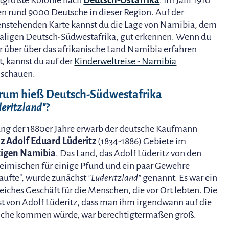
tgrößte Kolonie nach
Deutsch-Ostafrika
. Im Jahr 1910
en rund 9000 Deutsche in dieser Region. Auf der
nstehenden Karte kannst du die Lage von Namibia, dem
ligen Deutsch-Südwestafrika, gut erkennen. Wenn du
 über über das afrikanische Land Namibia erfahren
st, kannst du auf der
Kinderweltreise - Namibia
schauen.
um hieß Deutsch-Südwestafrika
deritzland"
?
ng der 1880er Jahre erwarb der deutsche Kaufmann
z Adolf Eduard Lüderitz
(1834-1886) Gebiete im
tigen Namibia
. Das Land, das Adolf Lüderitz von den
eimischen für einige Pfund und ein paar Gewehre
aufte", wurde zunächst
"Lüderitzland"
genannt. Es war ein
eiches Geschäft für die Menschen, die vor Ort lebten. Die
t von Adolf Lüderitz, dass man ihm irgendwann auf die
iche kommen würde, war berechtigtermaßen groß.