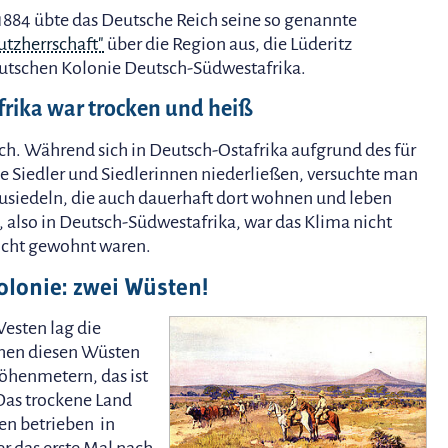
 1884 übte das Deutsche Reich seine so genannte
utzherrschaft"
über die Region aus, die Lüderitz
eutschen Kolonie Deutsch-Südwestafrika.
rika war trocken und heiß
ch. Während sich in Deutsch-Ostafrika aufgrund des für
 Siedler und Siedlerinnen niederließen, versuchte man
siedeln, die auch dauerhaft dort wohnen und leben
 also in Deutsch-Südwestafrika, war das Klima nicht
nicht gewohnt waren.
olonie: zwei Wüsten!
esten lag die
chen diesen Wüsten
öhenmetern, das ist
Das trockene Land
en betrieben in