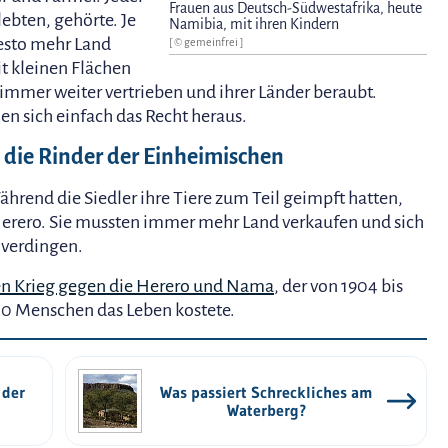
Frauen aus Deutsch-Südwestafrika, heute
lebten, gehörte. Je
Namibia, mit ihren Kindern
esto mehr Land
[ © gemeinfrei ]
t kleinen Flächen
immer weiter vertrieben und ihrer Länder beraubt.
n sich einfach das Recht heraus.
 die Rinder der Einheimischen
ährend die Siedler ihre Tiere zum Teil geimpft hatten,
Herero. Sie mussten immer mehr Land verkaufen und sich
n verdingen.
en Krieg gegen die Herero und Nama
, der von 1904 bis
0 Menschen das Leben kostete.
 der
Was passiert Schreckliches am
Waterberg?