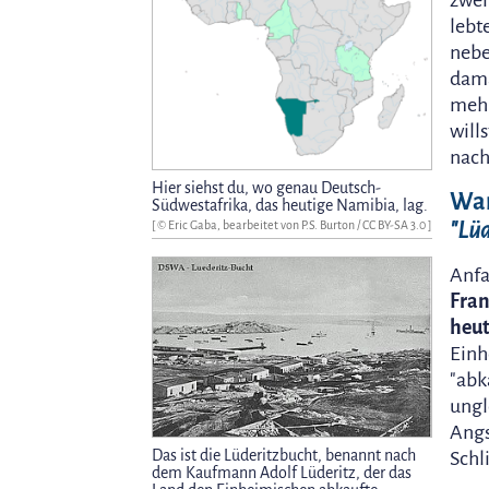
zwei
lebt
nebe
dama
mehr
will
nach
Hier siehst du, wo genau Deutsch-
War
Südwestafrika, das heutige Namibia, lag.
"Lü
[ © Eric Gaba, bearbeitet von P.S. Burton /
CC BY-SA 3.0
]
Anfa
Fran
heu
Einh
"abk
ungl
Angs
Das ist die Lüderitzbucht, benannt nach
Schl
dem Kaufmann Adolf Lüderitz, der das