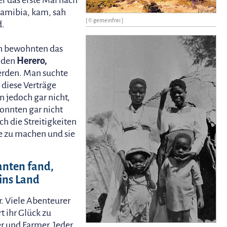
er das erste Mal nach
amibia, kam, sah
[ © gemeinfrei ]
d.
n bewohnten das
t den
Herero,
erden. Man suchte
 diese Verträge
 jedoch gar nicht,
konnten gar nicht
ch die Streitigkeiten
e zu machen und sie
anten fand,
ins Land
r. Viele Abenteurer
t ihr Glück zu
r und Farmer. Jeder