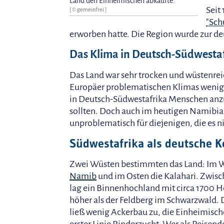
Land den Einheimischen abkaufte.
Seit
[ © gemeinfrei ]
"Sch
erworben hatte. Die Region wurde zur d
Das Klima in Deutsch-Südwestaf
Das Land war sehr trocken und wüstenrei
Europäer problematischen Klimas wenige
in Deutsch-Südwestafrika Menschen anzu
sollten. Doch auch im heutigen Namibia,
unproblematisch für diejenigen, die es 
Südwestafrika als deutsche K
Zwei Wüsten bestimmten das Land: Im W
Namib
und im Osten die Kalahari. Zwis
lag ein Binnenhochland mit circa 1700 H
höher als der Feldberg im Schwarzwald. 
ließ wenig Ackerbau zu, die Einheimisch