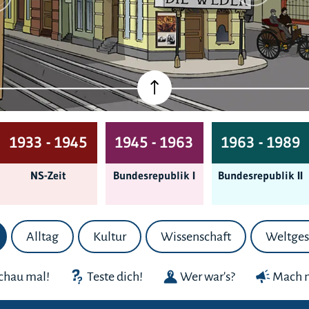
1933 - 1945
1945 - 1963
1963 - 1989
NS-Zeit
Bundes­republik I
Bundes­republik II
Alltag
Kultur
Wissenschaft
Weltges
chau mal!
Teste dich!
Wer war's?
Mach m