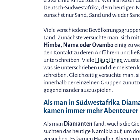
erster Linie Rinderzucht. Wer als Reisend
Deutsch-Südwestafrika, dem heutigen N
zunächst nur Sand, Sand und wieder San
Viele verschiedene Bevölkerungsgruppe
Land. Zunächste versuchte man, sich mi
Himba, Nama oder Ovambo
einig zu w
den Kontakt zu deren Anführern und ließ
unterschreiben. Viele
Häuptlinge
wussten
was sie unterschrieben und die meisten 
schreiben. Gleichzeitig versuchte man, si
innerhalb der einzelnen Gruppen zunutz
gegeneinander auszuspielen.
Als man in Südwestafrika Diam
kamen immer mehr Abenteurer 
Als man
Diamanten
fand, wuchs die Gie
suchten das heutige Namibia auf, um dor
versuchen. Es kamen Händler, Abenteure