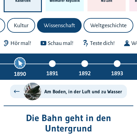
Kaiserzeit
Weimarer Republik
NS-Zeit
B
Kultur
Wissenschaft
Weltgeschichte
Hör mal!
Schau mal!
Teste dich!
We
1891
1892
1893
1890
Am Boden, in der Luft und zu Wasser
Die Bahn geht in den
Untergrund