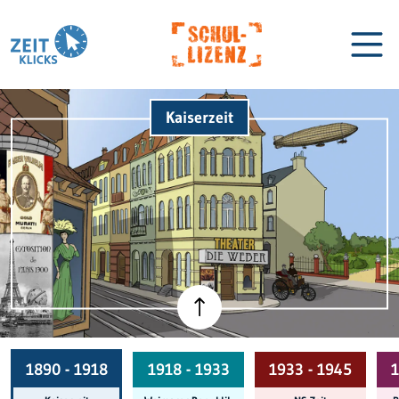
Kaiserzeit
Biographien
Lexikon
1890 - 1918
1918 - 1933
1933 - 1945
1