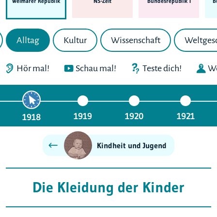
Weimarer Republik
NS-Zeit
Bundes­republik I
B
Alltag
Kultur
Wissenschaft
Weltges
Hör mal!
Schau mal!
Teste dich!
We
1919
1920
1921
1918
Kindheit und Jugend
Die Kleidung der Kinder