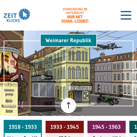
Weimarer Republik
Biographien
Lexikon
1918 - 1933
1933 - 1945
1945 - 1963
1