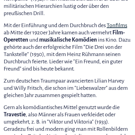
militärischen Hierarchien lustig oder über den
preußischen Drill.
Mit der Einführung und dem Durchbruch des
Tonfilms
ab Mitte der 1920er Jahre kamen auch vermehrt
Film-
Operetten
und
musikalische Komödien
ins Kino. Dazu
gehörte auch der erfolgreiche Film "Die Drei von der
Tankstelle" (1930), mit dem Heinz Rühmann seinen
Durchbruch feierte. Lieder wie "Ein Freund, ein guter
Freund" sind bis heute bekannt.
Zum deutschen Traumpaar avancierten Lilian Harvey
und Willy Fritsch, die schon im "Liebeswalzer" aus dem
gleichen Jahr zusammen gespielt hatten.
Gern als komödiantisches Mittel genutzt wurde die
Travestie
, also Männer als Frauen verkleidet oder
umgekehrt, z. B. in "Viktor und Viktoria" (1933).
Geradezu frei und modern ging man mit Rollenbildern