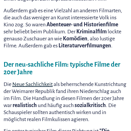
Außerdem gab es eine Vielzahl an anderen Filmarten,
die auch das weniger an Kunst interessierte Volk ins
Kino zog. So waren
Abenteuer- und Historienfilme
sehr beliebt beim Publikum. Der
Kriminalfilm
lockte
genauso Zuschauer an wie
Komödien
, also lustige
Filme. Außerdem gab es
Literaturverfilmungen
.
Der neu-sachliche Film: typische Filme der
20er Jahre
Die
Neue Sachlichkeit
als beherrschende Kunstrichtung
der Weimarer Republik fand ihren Niederschlag auch
im Film. Die Handlung in diesen Filmen der 20er Jahre
war
realistisch
und häufig auch
sozialkritisch
. Die
Schauspieler sollten authentisch wirken und in
möglichst realen Filmkulissen agieren.