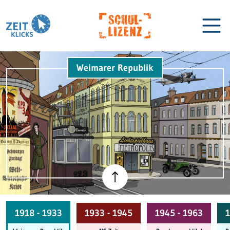
Weimarer Republik
Biographien
Lexikon
1918 - 1933
1933 - 1945
1945 - 1963
1