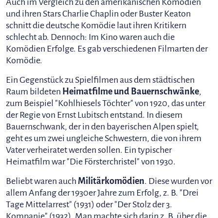
Auch im Vergleich zu den amerikanischen Komödien
und ihren Stars Charlie Chaplin oder Buster Keaton
schnitt die deutsche Komödie laut ihren Kritikern
schlecht ab. Dennoch: Im Kino waren auch die
Komödien Erfolge. Es gab verschiedenen Filmarten der
Komödie.
Ein Gegenstück zu Spielfilmen aus dem städtischen
Raum bildeten
Heimatfilme und Bauernschwänke
,
zum Beispiel "Kohlhiesels Töchter" von 1920, das unter
der Regie von Ernst Lubitsch entstand. In diesem
Bauernschwank, der in den bayerischen Alpen spielt,
geht es um zwei ungleiche Schwestern, die von ihrem
Vater verheiratet werden sollen. Ein typischer
Heimatfilm war "Die Försterchristel" von 1930.
Beliebt waren auch
Militärkomödien
. Diese wurden vor
allem Anfang der 1930er Jahre zum Erfolg, z. B. "Drei
Tage Mittelarrest" (1931) oder "Der Stolz der 3.
Kompanie" (1932). Man machte sich darin z. B. über die