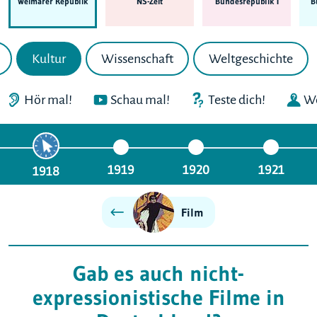
Weimarer Republik
NS-Zeit
Bundes­republik I
B
Kultur
Wissenschaft
Weltgeschichte
Hör mal!
Schau mal!
Teste dich!
We
1919
1920
1921
1918
Film
Gab es auch nicht-
expressionistische Filme in