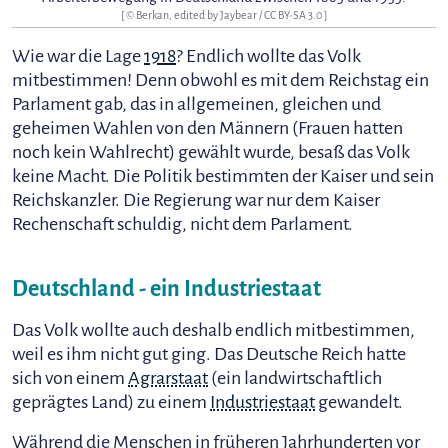
[ ©
Berkan, edited by Jaybear
/
CC BY-SA 3.0
]
Wie war die Lage
1918
? Endlich wollte das Volk
mitbestimmen! Denn obwohl es mit dem Reichstag ein
Parlament gab, das in allgemeinen, gleichen und
geheimen Wahlen von den Männern (Frauen hatten
noch kein Wahlrecht) gewählt wurde, besaß das Volk
keine Macht. Die Politik bestimmten der Kaiser und sein
Reichskanzler. Die Regierung war nur dem Kaiser
Rechenschaft schuldig, nicht dem Parlament.
Deutschland - ein Industriestaat
Das Volk wollte auch deshalb endlich mitbestimmen,
weil es ihm nicht gut ging. Das Deutsche Reich hatte
sich von einem
Agrarstaat
(ein landwirtschaftlich
geprägtes Land) zu einem
Industriestaat
gewandelt.
Während die Menschen in früheren Jahrhunderten vor