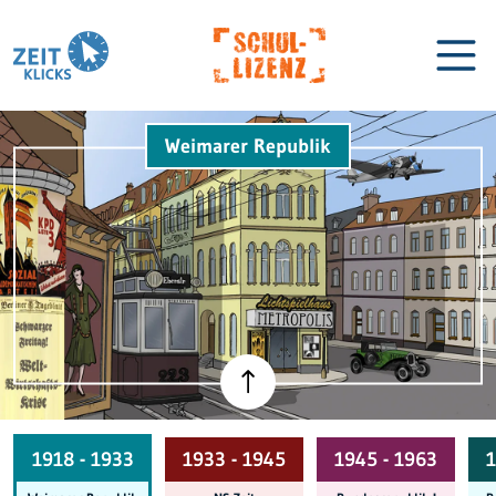
Weimarer Republik
Biographien
Lexikon
1918 - 1933
1933 - 1945
1945 - 1963
1