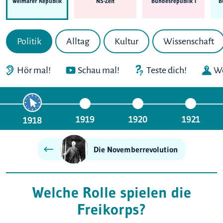
Weimarer Republik
NS-Zeit
Bundes­republik I
B
Politik
Alltag
Kultur
Wissenschaft
Hör mal!
Schau mal!
Teste dich!
We
1919
1920
1921
1918
Die Novemberrevolution
Welche Rolle spielen die
Freikorps?