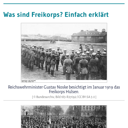
Was sind Freikorps? Einfach erklärt
Reichswehrminister Gustav Noske besichtigt im Januar 1919 das
Freikorps Hülsen.
[ ©
Bundesarchiv, Bild 183-R27092
/
CC BY-SA 3.0
]