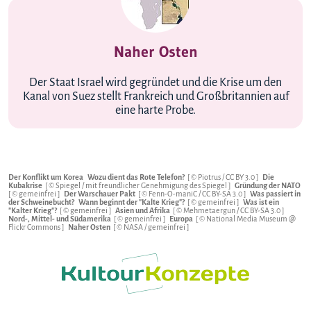
Naher Osten
Der Staat Israel wird gegründet und die Krise um den
Kanal von Suez stellt Frankreich und Großbritannien auf
eine harte Probe.
Der Konflikt um Korea
Wozu dient das Rote Telefon?
[ © Piotrus /
CC BY 3.0
]
Die
Kubakrise
[ © Spiegel / mit freundlicher Genehmigung des Spiegel ]
Gründung der NATO
[ © gemeinfrei ]
Der Warschauer Pakt
[ © Fenn-O-maniC /
CC BY-SA 3.0
]
Was passiert in
der Schweinebucht?
Wann beginnt der "Kalte Krieg"?
[ © gemeinfrei ]
Was ist ein
"Kalter Krieg"?
[ © gemeinfrei ]
Asien und Afrika
[ © Mehmetaergun /
CC BY-SA 3.0
]
Nord-, Mittel- und Südamerika
[ © gemeinfrei ]
Europa
[ © National Media Museum @
Flickr Commons ]
Naher Osten
[ © NASA / gemeinfrei ]