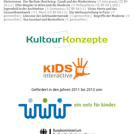
Historismus
Der Berliner Reichstag
Gaudí und der Modernismo
[ © tato grasso /
CC BY-
SA 2.5
]
Otto Wagner in Wien und die Moderne
[ © Pallasathena /
CC BY-SA 2.0DE
]
Jugendstil in der Architektur
[ © Dontworry /
CC BY-SA 3.0
]
Victor Horta und das
Gesamtkunstwerk
[ © J. Miers /
CC BY-SA 3.0
]
Die Weltausstellung in Paris
[ ©
gemeinfrei ]
Literatur der Jahrhundertwende
[ © gemeinfrei ]
Begriffe der Moderne
[ ©
gemeinfrei ]
Von Leselust und Bestsellern
[ © gemeinfrei ]
Gefördert in den Jahren 2011 bis 2013 von: