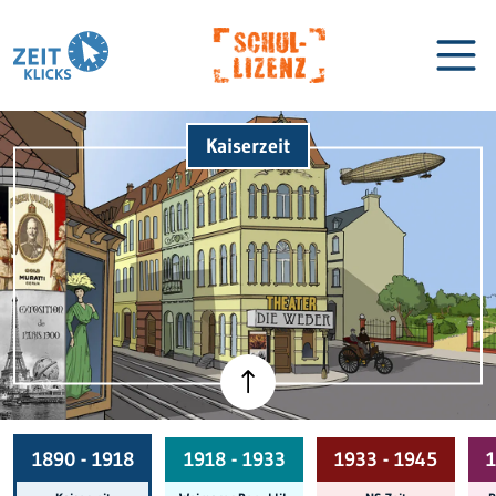
Kaiserzeit
Biographien
Lexikon
1890 - 1918
1918 - 1933
1933 - 1945
1