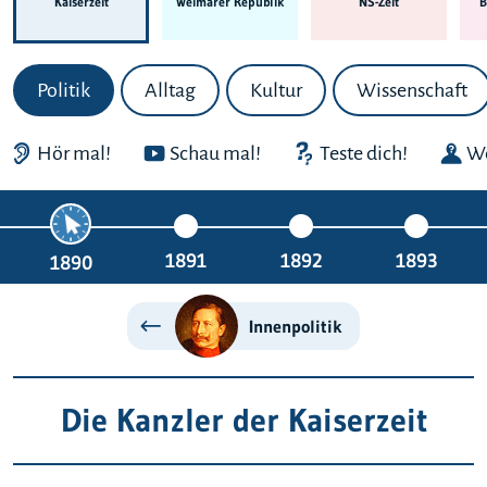
Kaiserzeit
Weimarer Republik
NS-Zeit
B
Politik
Alltag
Kultur
Wissenschaft
Hör mal!
Schau mal!
Teste dich!
We
1891
1892
1893
1890
Innenpolitik
Die Kanzler der Kaiserzeit