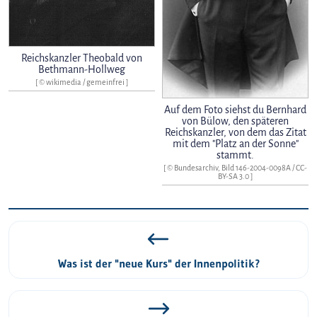
Reichskanzler Theobald von
Bethmann-Hollweg
[ © wikimedia / gemeinfrei ]
Auf dem Foto siehst du Bernhard
von Bülow, den späteren
Reichskanzler, von dem das Zitat
mit dem "Platz an der Sonne"
stammt.
[ © Bundesarchiv, Bild 146-2004-0098A /
CC-
BY-SA 3.0
]
Was ist der "neue Kurs" der Innenpolitik?