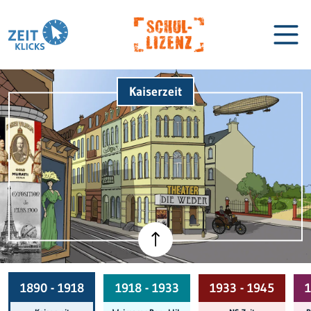
Kaiserzeit
Biographien
Lexikon
1890 - 1918
1918 - 1933
1933 - 1945
1