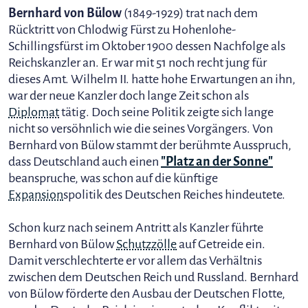
Bernhard von Bülow
(1849-1929) trat nach dem
Rücktritt von Chlodwig Fürst zu Hohenlohe-
Schillingsfürst im Oktober 1900 dessen Nachfolge als
Reichskanzler an. Er war mit 51 noch recht jung für
dieses Amt. Wilhelm II. hatte hohe Erwartungen an ihn,
war der neue Kanzler doch lange Zeit schon als
Diplomat
tätig. Doch seine Politik zeigte sich lange
nicht so versöhnlich wie die seines Vorgängers. Von
Bernhard von Bülow stammt der berühmte Ausspruch,
dass Deutschland auch einen
"Platz an der Sonne"
beanspruche, was schon auf die künftige
Expansion
spolitik des Deutschen Reiches hindeutete.
Schon kurz nach seinem Antritt als Kanzler führte
Bernhard von Bülow
Schutzzölle
auf Getreide ein.
Damit verschlechterte er vor allem das Verhältnis
zwischen dem Deutschen Reich und Russland. Bernhard
von Bülow förderte den Ausbau der Deutschen Flotte,