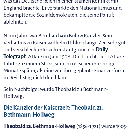
was das Deutsche Reich in einen starken Konflikt mit
England brachte. Er verstärkte den Nationalismus und
bekämpfte die Sozialdemokraten, die seine Politik
ablehnten.
Neun Jahre war Bernhard von Bülow Kanzler. Sein
Verhältnis zu Kaiser Wilhelm II. blieb lange Zeit sehr gut
und verschlechterte sich erst aufgrund der
Daily
Telegraph
-Affäre im Jahr 1908. Doch nicht diese Affäre
führte zu seinem Sturz, sondern er scheiterte einige
Monate später, als eine von ihm geplante Finanz
reform
im Reichstag nicht durchkam.
Sein Nachfolger wurde Theobald zu Bethmann-
Hollweg.
Die Kanzler der Kaiserzeit: Theobald zu
Bethmann-Hollweg
Theobald zu Bethman-Hollweg
(1856-1921) wurde 1909