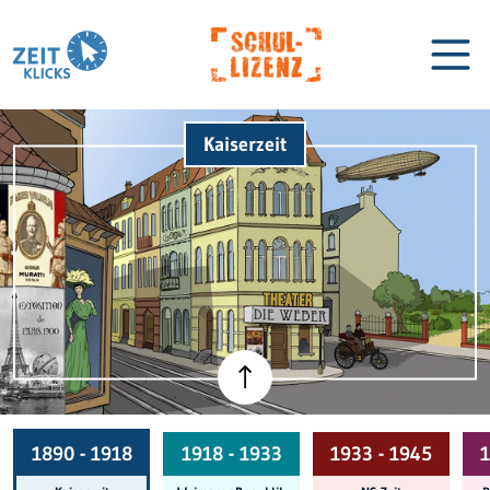
Kaiserzeit
Biographien
Lexikon
1890 - 1918
1918 - 1933
1933 - 1945
1