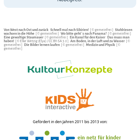
Von West nach Ost und zurück
Schnell mal nach Sibirien!
[ © gemeinfrei ]
Stahlriesen
wachsen in die Höhe
[ © gemeinfrei ]
Wo bitte geht`s nach Panama?
[ © gemeinfrei ]
Eine gewaltige Staumauer
[ © gemeinfrei ]
Ein Kanal für den Kaiser
Das muss man
haben!
[ © Elke Wetzig (Elya) /
CC BY-SA 3.0
]
Am Boden, in der Luft und zu Wasser
[ ©
gemeinfrei ]
Die Bilder lernen laufen
[ © gemeinfrei ]
Medizin und Physik
[ ©
gemeinfrei ]
Gefördert in den Jahren 2011 bis 2013 von: