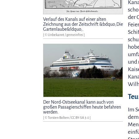
Kana
scho
der 
Verlauf des Kanals auf einer alten
Feier
Zeichnung aus der Zeitschrift &bdquo;Die
Gartenlaube&ldquo;.
Schi
[ © Unbekannt / gemeinfrei ]
schu
hobe
umfa
und 
Kais
Kana
Wilh
Teu
Der Nord-Ostseekanal kann auch von
großen Passagierschiffen heute befahren
Im S
werden.
dem 
[ ©
Torsten Bolten
/
CC BY-SA 3.0
]
Meng
einf