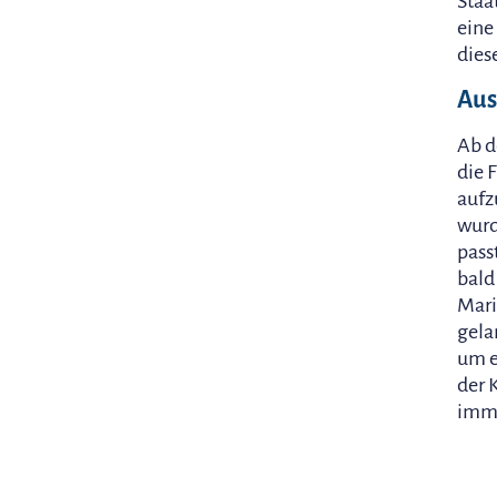
Staa
eine
dies
Aus
Ab d
die 
aufz
wurd
pass
bald
Mari
gela
um e
der 
imme