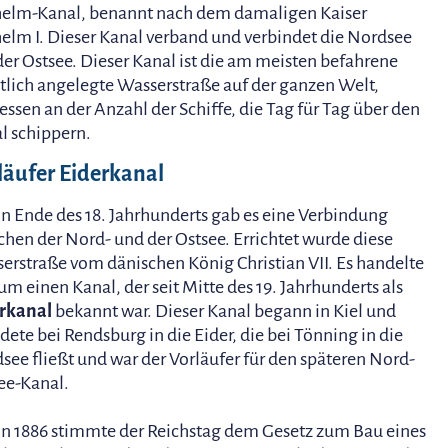
elm-Kanal, benannt nach dem damaligen Kaiser
elm I. Dieser Kanal verband und verbindet die Nordsee
der Ostsee. Dieser Kanal ist die am meisten befahrene
tlich angelegte Wasserstraße auf der ganzen Welt,
ssen an der Anzahl der Schiffe, die Tag für Tag über den
l schippern.
läufer Eiderkanal
n Ende des 18. Jahrhunderts gab es eine Verbindung
chen der Nord- und der Ostsee. Errichtet wurde diese
erstraße vom dänischen König Christian VII. Es handelte
 um einen Kanal, der seit Mitte des 19. Jahrhunderts als
rkanal
bekannt war. Dieser Kanal begann in Kiel und
ete bei Rendsburg in die Eider, die bei Tönning in die
see fließt und war der Vorläufer für den späteren Nord-
ee-Kanal.
n 1886 stimmte der Reichstag dem Gesetz zum Bau eines