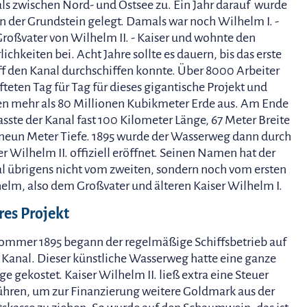
ls zwischen Nord- und Ostsee zu. Ein Jahr darauf wurde
n der Grundstein gelegt. Damals war noch Wilhelm I. -
Großvater von Wilhelm II. - Kaiser und wohnte den
lichkeiten bei. Acht Jahre sollte es dauern, bis das erste
ff den Kanal durchschiffen konnte. Über 8000 Arbeiter
fteten Tag für Tag für dieses gigantische Projekt und
n mehr als 80 Millionen Kubikmeter Erde aus. Am Ende
sste der Kanal fast 100 Kilometer Länge, 67 Meter Breite
neun Meter Tiefe. 1895 wurde der Wasserweg dann durch
er Wilhelm II. offiziell eröffnet. Seinen Namen hat der
l übrigens nicht vom zweiten, sondern noch vom ersten
elm, also dem Großvater und älteren Kaiser Wilhelm I.
res Projekt
ommer 1895 begann der regelmäßige Schiffsbetrieb auf
Kanal. Dieser künstliche Wasserweg hatte eine ganze
e gekostet. Kaiser Wilhelm II. ließ extra eine Steuer
ühren, um zur Finanzierung weitere Goldmark aus der