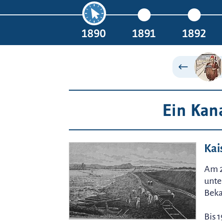
1890
1891
1892
Ein Kana
Kai
Am 2
unte
Beka
Bis 