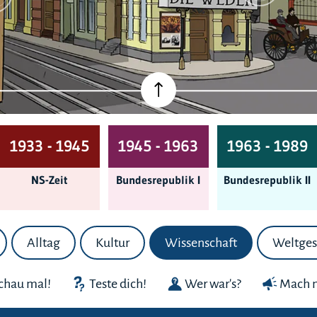
1933 - 1945
1945 - 1963
1963 - 1989
NS-Zeit
Bundes­republik I
Bundes­republik II
Alltag
Kultur
Wissenschaft
Weltges
chau mal!
Teste dich!
Wer war's?
Mach m