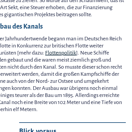
tskasse zu ziehen. So wurde auf den Schaumwein, das ist
 Art Sekt, eine Steuer erhoben, die zur Finanzierung
es gigantischen Projektes beitragen sollte.
bau des Kanals
er Jahrhundertwende begann man im Deutschen Reich
Flotte in Konkurrenz zur britischen Flotte weiter
urüsten [mehr dazu:
Flottenpolitik
]. Neue Schiffe
en gebaut und die waren meist ziemlich groß und
ten nicht durch den Kanal. So musste dieser schon recht
 erweitert werden, damit die großen Kampfschiffe der
ne auch von der Nord- zur Ostsee und umgekehrt
ngen konnten. Der Ausbau war übrigens noch einmal
iniges teurer als der Bau um 1895. Allerdings erreichte
Kanal noch eine Breite von 102 Meter und eine Tiefe von
rhin elf Metern.
Blick voraus