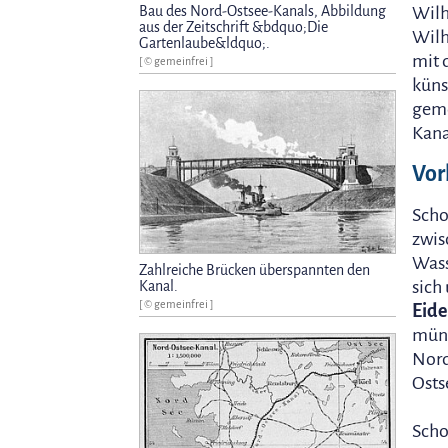
Bau des Nord-Ostsee-Kanals, Abbildung
Wilh
aus der Zeitschrift &bdquo;Die
Wilh
Gartenlaube&ldquo;.
mit 
[ © gemeinfrei ]
küns
geme
Kana
Vor
Scho
zwis
Wass
Zahlreiche Brücken überspannten den
sich
Kanal.
[ © gemeinfrei ]
Eide
münd
Nord
Osts
Scho