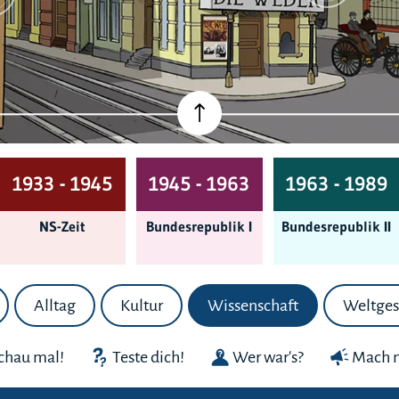
1933 - 1945
1945 - 1963
1963 - 1989
NS-Zeit
Bundes­republik I
Bundes­republik II
Alltag
Kultur
Wissenschaft
Weltges
chau mal!
Teste dich!
Wer war's?
Mach m