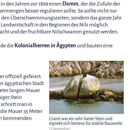
in den Jahren vor 1899 einen
Damm
, der die Zufuhr der
ermengen besser regulieren sollte. So sollte nicht nur
 den Überschwemmungszeiten, sondern das ganze Jahr
 Landwirtschaft in den Regionen des Nils möglich
cht und der fruchtbare Nilschwamm genutzt werden.
nde die
Kolonialherren in Ägypten
und bauten eine
offiziell gefeiert.
er ägyptischen Stadt
eter langen Mauer
iger Stein
e schnitt man in
 die Mauer 35 Meter
 den kommenden
Granit war ein sehr harter Stein und
eignete sich bestens für stabile Bauwerke.
[ © gemeinfrei ]