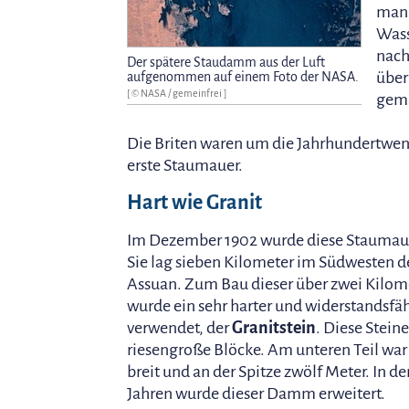
man 
Wass
nach
Der spätere Staudamm aus der Luft
über
aufgenommen auf einem Foto der NASA.
[ © NASA / gemeinfrei ]
gema
Die Briten waren um die Jahrhundertwe
erste Staumauer.
Hart wie Granit
Im Dezember 1902 wurde diese Staumauer 
Sie lag sieben Kilometer im Südwesten d
Assuan. Zum Bau dieser über zwei Kilom
wurde ein sehr harter und widerstandsfäh
verwendet, der
Granitstein
. Diese Stein
riesengroße Blöcke. Am unteren Teil war
breit und an der Spitze zwölf Meter. In
Jahren wurde dieser Damm erweitert.