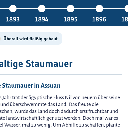
1893
1894
1895
1896
1
Überall wird fleißig gebaut
altige Staumauer
e Staumauer in Assuan
s Jahr trat der ägyptische Fluss Nil von neuem über seine
 und überschwemmte das Land. Das freute die
chen, wurde das Land doch dadurch erst fruchtbar und
te landwirtschaftlich genutzt werden. Doch mal war es
iel Wasser, mal zu wenig. Um Abhilfe zu schaffen, plante