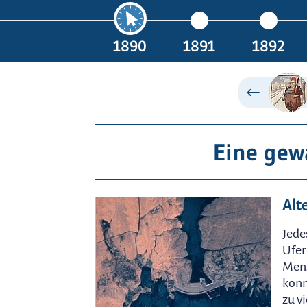
1890
1891
1892
Eine gew
Alt
Jede
Ufer
Mens
konn
zu v