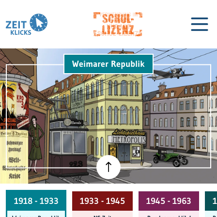
Weimarer Republik
Biographien
Lexikon
1918 - 1933
1933 - 1945
1945 - 1963
1