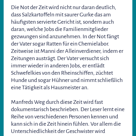
Die Not der Zeit wird nicht nur daran deutlich,
dass Salzkartoffeln mit saurer Gurke das am
häufigsten servierte Gericht ist, sondern auch
daran, welche Jobs die Familienmitglieder
gezwungen sind anzunehmen. In der Not fängt
der Vater sogar Ratten für ein Chemielabor.
Zeitweise ist Manni der Alleinverdiener, indem er
Zeitungen austrägt. Der Vater versucht sich
immer wieder in anderen Jobs, er entlädt
Schwefelkies von den Rheinschiffen, züchtet
Hunde und sogar Hühner und nimmt schließlich
eine Tätigkeit als Hausmeister an.
Manfreds Weg durch diese Zeit wird fast
dokumentarisch beschrieben. Der Leser lernt eine
Reihe von verschiedenen Personen kennen und
kann sich in die Zeit hinein fühlen. Vor allem die
Unterschiedlichkeit der Geschwister wird