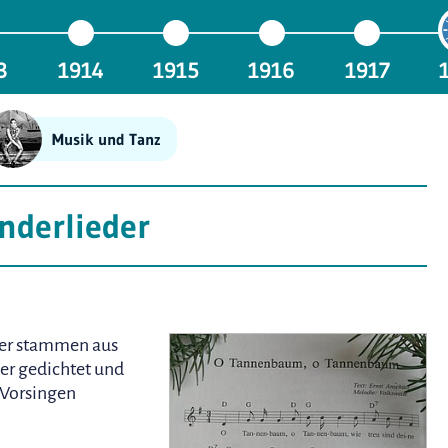
3
1914
1915
1916
1917
Musik und Tanz
nderlieder
der stammen aus
der gedichtet und
 Vorsingen