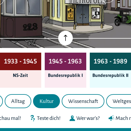
1933 - 1945
1945 - 1963
1963 - 1989
NS-Zeit
Bundes­republik I
Bundes­republik II
Alltag
Kultur
Wissenschaft
Weltges
chau mal!
Teste dich!
Wer war's?
Mach m