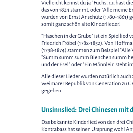
Vielleicht kennst du ja "Fuchs, du hast di
das von 1824 stammt, oder "Alle meine E
wurden von Ernst Anschütz (1780-1861) g
somit ganz schön alte Kinderlieder!
"Häschen in der Grube" ist ein Spiellied 
Friedrich Fröbel (1782-1852). Von Hoffma
(1798-1874) stammen zum Beispiel "Alle V
"Summ summ summ Bienchen summ her
und der Esel" oder "Ein Männlein steht i
Alle dieser Lieder wurden natürlich auch 
Weimarer Republik von Generation zu Ge
gegeben.
Unsinnslied: Drei Chinesen mit
Das bekannte Kinderlied von den drei C
Kontrabass hat seinen Ursprung wohl An