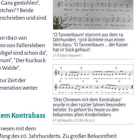
e Gans gestohlen",
ntchen"? Beide
eschrieben und sind
"O Tannenbaum" stammt aus dem 19.
von 1840 von
Jahrhundert. 1918 dichtete man einen
nn von Fallersleben
Vers dazu: "O Tannenbaum … der Kaiser
hat in’ Sack gehaun".
ögel sind schon da",
[ © Kirsten Wagner ]
um", "Der Kuckuck
m Walde".
zur Zeit der
neration weiter
"Drei Chinesen mit dem Kontrabass"
wurde in den 1920er Jahren besonders
beliebt. Es gehört bis heute zu den
 dem Kontrabass
bekannten alten Kinderliedern.
[ © Wikipedia /
CC BY-SA 3.0
]
hinesen mit dem
fang des 20. Jahrhunderts. Zu großer Bekanntheit