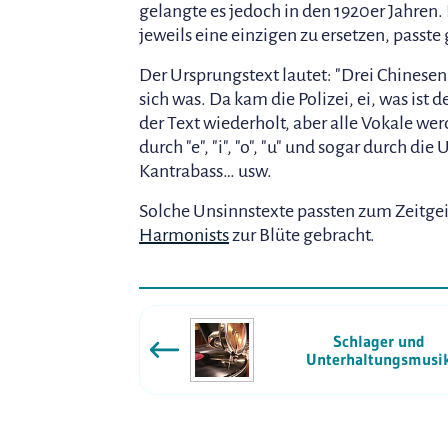
gelangte es jedoch in den 1920er Jahren.
jeweils eine einzigen zu ersetzen, passt
Der Ursprungstext lautet: "Drei Chinese
sich was. Da kam die Polizei, ei, was is
der Text wiederholt, aber alle Vokale werd
durch "e", "i", "o", "u" und sogar durch di
Kantrabass… usw.
Solche Unsinnstexte passten zum Zeitge
Harmonists
zur Blüte gebracht.
Schlager und
Unterhaltungsmusi