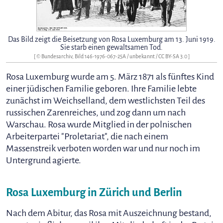
Das Bild zeigt die Beisetzung von Rosa Luxemburg am 13. Juni 1919.
Sie starb einen gewaltsamen Tod.
[ ©
Bundesarchiv, Bild 146-1976-067-25A / unbekannt
/
CC BY-SA 3.0
]
Rosa Luxemburg wurde am 5. März 1871 als fünftes Kind
einer jüdischen Familie geboren. Ihre Familie lebte
zunächst im Weichselland, dem westlichsten Teil des
russischen Zarenreiches, und zog dann um nach
Warschau. Rosa wurde Mitglied in der polnischen
Arbeiterpartei "Proletariat", die nach einem
Massenstreik verboten worden war und nur noch im
Untergrund agierte.
Rosa Luxemburg in Zürich und Berlin
Nach dem Abitur, das Rosa mit Auszeichnung bestand,