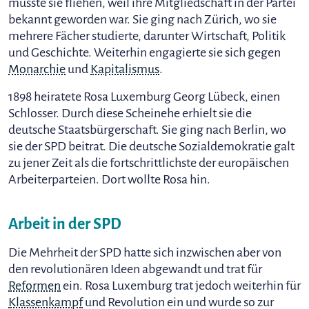
musste sie fliehen, weil ihre Mitgliedschaft in der Partei
bekannt geworden war. Sie ging nach Zürich, wo sie
mehrere Fächer studierte, darunter Wirtschaft, Politik
und Geschichte. Weiterhin engagierte sie sich gegen
Monarchie
und
Kapitalismus
.
1898 heiratete Rosa Luxemburg Georg Lübeck, einen
Schlosser. Durch diese Scheinehe erhielt sie die
deutsche Staatsbürgerschaft. Sie ging nach Berlin, wo
sie der SPD beitrat. Die deutsche Sozialdemokratie galt
zu jener Zeit als die fortschrittlichste der europäischen
Arbeiterparteien. Dort wollte Rosa hin.
Arbeit in der SPD
Die Mehrheit der SPD hatte sich inzwischen aber von
den revolutionären Ideen abgewandt und trat für
Reformen
ein. Rosa Luxemburg trat jedoch weiterhin für
Klassenkampf
und Revolution ein und wurde so zur