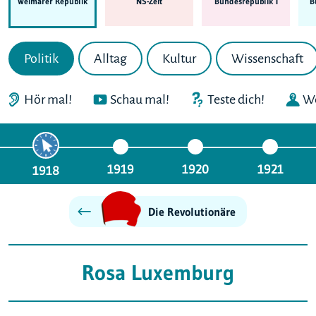
Weimarer Republik
NS-Zeit
Bundes­republik I
B
Politik
Alltag
Kultur
Wissenschaft
Hör mal!
Schau mal!
Teste dich!
We
1919
1920
1921
1918
Die Revolutionäre
Rosa Luxemburg