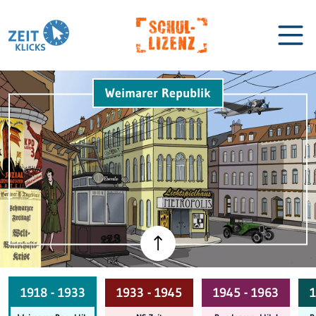
Weimarer Republik
Biographien
Lexikon
1918 - 1933
1933 - 1945
1945 - 1963
1