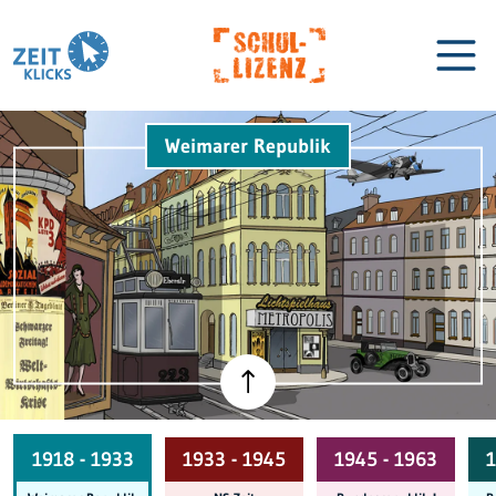
Weimarer Republik
Biographien
Lexikon
1918 - 1933
1933 - 1945
1945 - 1963
1