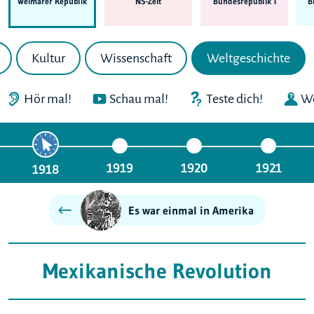
Weimarer Republik
NS-Zeit
Bundes­republik I
B
Kultur
Wissenschaft
Weltgeschichte
Hör mal!
Schau mal!
Teste dich!
We
1919
1920
1921
1918
Es war einmal in Amerika
Mexikanische Revolution