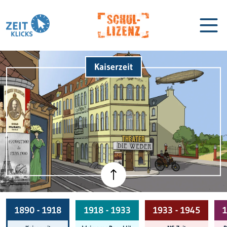
Kaiserzeit
Biographien
Lexikon
1890 - 1918
1918 - 1933
1933 - 1945
1